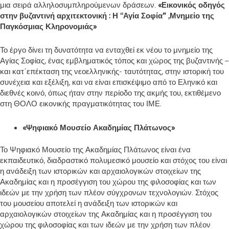
μια σειρά αλληλοσυμπληρούμενων δράσεων.
«Εικονικός οδηγός
στην βυζαντινή αρχιτεκτονική : Η “Αγία Σοφία” ,Μνημείο της
Παγκόσμιας Κληρονομιάς»
Το έργο δίνει τη δυνατότητα να ενταχθεί εκ νέου το μνημείο της
Αγίας Σοφίας, ένας εμβληματικός τόπος και χώρος της βυζαντινής –
και κατ΄επέκταση της νεοελληνικής- ταυτότητας, στην ιστορική του
συνέχεια και εξέλιξη, και να είναι επισκέψιμο από το Εληνικό και
διεθνές κοινό, όπως ήταν στην περίοδο της ακμής του, εκτιθέμενο
στη ΘΟΛΟ εικονικής πραγματικότητας του ΙΜΕ.
«Ψηφιακό Μουσείο Ακαδημίας Πλάτωνος»
Το Ψηφιακό Μουσείο της Ακαδημίας Πλάτωνος είναι ένα
εκπαιδευτικό, διαδραστικό πολυμεσικό μουσείο και στόχος του είναι
η ανάδειξη των ιστορικών και αρχαιολογικών στοιχείων της
Ακαδημίας και η προσέγγιση του χώρου της φιλοσοφίας και των
ιδεών με την χρήση των πλέον σύγχρονων τεχνολογιών. Στόχος
του μουσείου αποτελεί η ανάδειξη των ιστορικών και
αρχαιολογικών στοιχείων της Ακαδημίας και η προσέγγιση του
χώρου της φιλοσοφίας και των ιδεών με την χρήση των πλέον