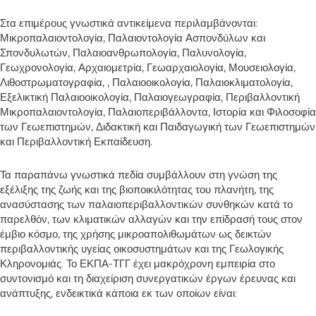
Στα επιμέρους γνωστικά αντικείμενα περιλαμβάνονται:
Μικροπαλαιοντολογία, Παλαιοντολογία Ασπονδύλων και
Σπονδυλωτών, Παλαιοανθρωπολογία, Παλυνολογία,
Γεωχρονολογία, Αρχαιομετρία, Γεωαρχαιολογία, Μουσειολογία,
Λιθοστρωματογραφία, , Παλαιοοικολογία, Παλαιοκλιματολογία,
Εξελικτική Παλαιοοικολογία, Παλαιογεωγραφία, Περιβαλλοντική
Μικροπαλαιοντολογία, Παλαιοπεριβάλλοντα, Ιστορία και Φιλοσοφία
των Γεωεπιστημών, Διδακτική και Παιδαγωγική των Γεωεπιστημών
και Περιβαλλοντική Εκπαίδευση.
Τα παραπάνω γνωστικά πεδία συμβάλλουν στη γνώση της
εξέλιξης της ζωής και της βιοποικιλότητας του πλανήτη, της
ανασύστασης των παλαιοπεριβαλλοντικών συνθηκών κατά το
παρελθόν, των κλιματικών αλλαγών και την επίδρασή τους στον
έμβιο κόσμο, της χρήσης μικροαπολιθωμάτων ως δεικτών
περιβαλλοντικής υγείας οικοσυστημάτων και της Γεωλογικής
Κληρονομιάς. Το ΕΚΠΑ-ΤΓΓ έχει μακρόχρονη εμπειρία στο
συντονισμό και τη διαχείριση συνεργατικών έργων έρευνας και
ανάπτυξης, ενδεικτικά κάποια εκ των οποίων είναι: