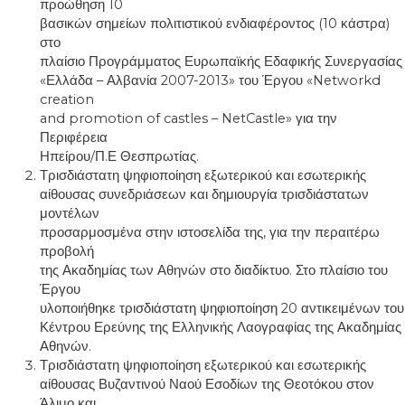
προώθηση 10
βασικών σημείων πολιτιστικού ενδιαφέροντος (10 κάστρα)
στο
πλαίσιο Προγράμματος Ευρωπαϊκής Εδαφικής Συνεργασίας
«Ελλάδα – Αλβανία 2007-2013» του Έργου «Networkd
creation
and promotion of castles – NetCastle» για την
Περιφέρεια
Ηπείρου/Π.Ε Θεσπρωτίας.
Τρισδιάστατη ψηφιοποίηση εξωτερικού και εσωτερικής
αίθουσας συνεδριάσεων και δημιουργία τρισδιάστατων
μοντέλων
προσαρμοσμένα στην ιστοσελίδα της, για την περαιτέρω
προβολή
της Ακαδημίας των Αθηνών στο διαδίκτυο. Στο πλαίσιο του
Έργου
υλοποιήθηκε τρισδιάστατη ψηφιοποίηση 20 αντικειμένων του
Κέντρου Ερεύνης της Ελληνικής Λαογραφίας της Ακαδημίας
Αθηνών.
Τρισδιάστατη ψηφιοποίηση εξωτερικού και εσωτερικής
αίθουσας Βυζαντινού Ναού Εσοδίων της Θεοτόκου στον
Άλιμο και