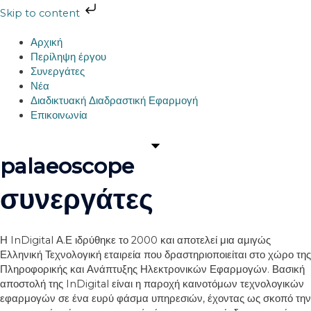
Skip
Skip to content
to
Flyout
content
Menu
Αρχική
Περίληψη έργου
Συνεργάτες
Νέα
Διαδικτυακή Διαδραστική Εφαρμογή
Επικοινωνία
palaeoscope
συνεργάτες
Η InDigital Α.Ε ιδρύθηκε το 2000 και αποτελεί μια αμιγώς
Ελληνική Τεχνολογική εταιρεία που δραστηριοποιείται στο χώρο της
Πληροφορικής και Ανάπτυξης Ηλεκτρονικών Εφαρμογών. Βασική
αποστολή της InDigital είναι η παροχή καινοτόμων τεχνολογικών
εφαρμογών σε ένα ευρύ φάσμα υπηρεσιών, έχοντας ως σκοπό την