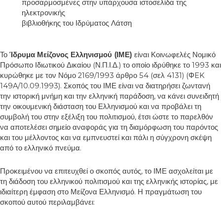
προσαρμοσμένες στην υπάρχουσα ιστοσελίδα της
ηλεκτρονικής
βιβλιοθήκης του Ιδρύματος Λάτση
Το
Ίδρυμα Μείζονος Ελληνισμού (ΙΜΕ)
είναι Κοινωφελές Νομικό
Πρόσωπο Ιδιωτικού Δικαίου (Ν.Π.Ι.Δ.) το οποίο ιδρύθηκε το 1993 και
κυρώθηκε με τον Νόμο 2169/1993 άρθρο 54 (σελ 4131) (ΦEK
149A/10.09.1993). Σκοπός του ΙΜΕ είναι να διατηρήσει ζωντανή
την ιστορική μνήμη και την ελληνική παράδοση, να κάνει συνειδητή
την οικουμενική διάσταση του Ελληνισμού και να προβάλει τη
συμβολή του στην εξέλιξη του πολιτισμού, έτσι ώστε το παρελθόν
να αποτελέσει σημείο αναφοράς για τη διαμόρφωση του παρόντος
και του μέλλοντος και να εμπνευστεί και πάλι η σύγχρονη σκέψη
από το ελληνικό πνεύμα.
Προκειμένου να επιτευχθεί ο σκοπός αυτός, το ΙΜΕ ασχολείται με
τη διάδοση του ελληνικού πολιτισμού και της ελληνικής ιστορίας, με
ιδιαίτερη έμφαση στο Μείζονα Ελληνισμό. Η πραγμάτωση του
σκοπού αυτού περιλαμβάνει: