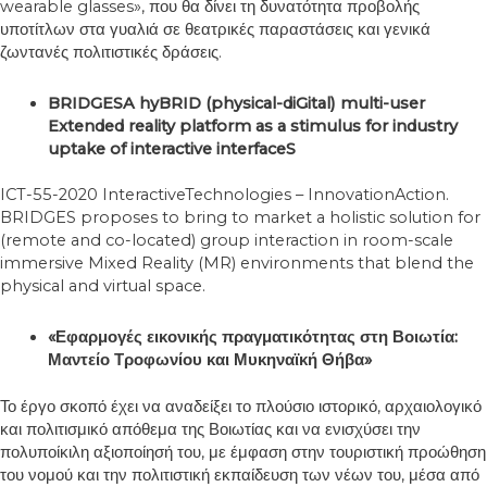
wearable glasses», που θα δίνει τη δυνατότητα προβολής
υποτίτλων στα γυαλιά σε θεατρικές παραστάσεις και γενικά
ζωντανές πολιτιστικές δράσεις.
BRIDGESA hyBRID (physical-diGital) multi-user
Extended reality platform as a stimulus for industry
uptake of interactive interfaceS
ICT-55-2020 InteractiveTechnologies – InnovationAction.
BRIDGES proposes to bring to market a holistic solution for
(remote and co-located) group interaction in room-scale
immersive Mixed Reality (MR) environments that blend the
physical and virtual space.
«Εφαρμογές εικονικής πραγματικότητας στη Βοιωτία:
Μαντείο Τροφωνίου και Μυκηναϊκή Θήβα»
Το έργο σκοπό έχει να αναδείξει το πλούσιο ιστορικό, αρχαιολογικό
και πολιτισμικό απόθεμα της Βοιωτίας και να ενισχύσει την
πολυποίκιλη αξιοποίησή του, με έμφαση στην τουριστική προώθηση
του νομού και την πολιτιστική εκπαίδευση των νέων του, μέσα από