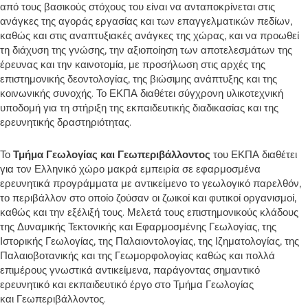
από τους βασικούς στόχους του είναι να ανταποκρίνεται στις
ανάγκες της αγοράς εργασίας και των επαγγελματικών πεδίων,
καθώς και στις αναπτυξιακές ανάγκες της χώρας, και να προωθεί
τη διάχυση της γνώσης, την αξιοποίηση των αποτελεσμάτων της
έρευνας και την καινοτομία, με προσήλωση στις αρχές της
επιστημονικής δεοντολογίας, της βιώσιμης ανάπτυξης και της
κοινωνικής συνοχής. Το ΕΚΠΑ διαθέτει σύγχρονη υλικοτεχνική
υποδομή για τη στήριξη της εκπαιδευτικής διαδικασίας και της
ερευνητικής δραστηριότητας.
Το
Τμήμα Γεωλογίας και Γεωπεριβάλλοντος
του ΕΚΠΑ διαθέτει
για τον Ελληνικό χώρο μακρά εμπειρία σε εφαρμοσμένα
ερευνητικά προγράμματα με αντικείμενο το γεωλογικό παρελθόν,
το περιβάλλον στο οποίο ζούσαν οι ζωικοί και φυτικοί οργανισμοί,
καθώς και την εξέλιξή τους. Μελετά τους επιστημονικούς κλάδους
της Δυναμικής Τεκτονικής και Εφαρμοσμένης Γεωλογίας, της
Ιστορικής Γεωλογίας, της Παλαιοντολογίας, της Ιζηματολογίας, της
Παλαιοβοτανικής και της Γεωμορφολογίας καθώς και πολλά
επιμέρους γνωστικά αντικείμενα, παράγοντας σημαντικό
ερευνητικό και εκπαιδευτικό έργο στο Τμήμα Γεωλογίας
και Γεωπεριβάλλοντος.