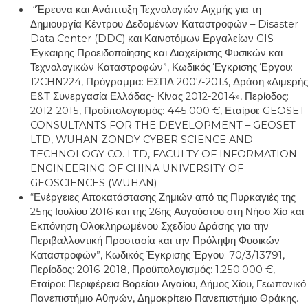
“Έρευνα και Ανάπτυξη Τεχνολογιών Αιχμής για τη
Δημιουργία Κέντρου Δεδομένων Καταστροφών – Disaster
Data Center (DDC) και Καινοτόμων Εργαλείων GIS
Έγκαιρης Προειδοποίησης και Διαχείρισης Φυσικών και
Τεχνολογικών Καταστροφών”, Κωδικός Έγκρισης Έργου:
12CHN224, Πρόγραμμα: ΕΣΠΑ 2007-2013, Δράση «Διμερής
Ε&Τ Συνεργασία Ελλάδας- Κίνας 2012-2014», Περίοδος:
2012-2015, Προϋπολογισμός: 445.000 €, Εταίροι: GEOSET
CONSULTANTS FOR THE DEVELOPMENT – GEOSET
LTD, WUHAN ZONDY CYBER SCIENCE AND
TECHNOLOGY CO. LTD, FACULTY OF INFORMATION
ENGINEERING OF CHINA UNIVERSITY OF
GEOSCIENCES (WUHAN)
“Ενέργειες Αποκατάστασης Ζημιών από τις Πυρκαγιές της
25ης Ιουλίου 2016 και της 26ης Αυγούστου στη Νήσο Χίο και
Εκπόνηση Ολοκληρωμένου Σχεδίου Δράσης για την
Περιβαλλοντική Προστασία και την Πρόληψη Φυσικών
Καταστροφών”, Κωδικός Έγκρισης Έργου: 70/3/13791,
Περίοδος: 2016-2018, Προϋπολογισμός: 1.250.000 €,
Εταίροι: Περιφέρεια Βορείου Αιγαίου, Δήμος Χίου, Γεωπονικό
Πανεπιστήμιο Αθηνών, Δημοκρίτειο Πανεπιστήμιο Θράκης.