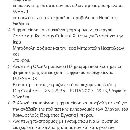
δημιουργία τρισδιάστατων μοντέλων προσαρμοσμένα σε
WEBGL
ιστοσελίδα , για την περαιτέρω προβολή του Ναού στο
διαδίκτυο.
Ψηφιοποίηση και απεικόνιση εφαρμογών του έργου
Common Religious Cultural Pathways/Corect για την
Ιερά
Μητρόπολη Δράμας και την Ιερά Μητρόπολη Νεαπόλεων
και
Σταύρου.
Ανάπτυξη Ολοκληρωμένου Πληροφοριακού Συστήματος
ψηφιοποίησης και διάχυσης ψηφιακού περιεχομένου
PRESSBOX
Εκδοτική – τομέας ευρυζωνικού περιεχομένου, δράση
DigiContent – S/N F2584 – ΕΣΠΑ 2007 – 2013, Ψηφιακή
Σύγκλιση.
Συλλογή, τεκμηρίωση, ψηφιοποίηση και προβολή υλικού για
την ανάδειξη της πολιτιστικής κληρονομιάς των Βλάχων του
Κοινωφελούς Ιδρύματος Εγνατία Ηπείρου.
Ανάπτυξη πλατφόρμας με ενσωματωμένο BI σύστημα
διαχείρισης και επίλυσης αιτημάτων και καταγγελιών,